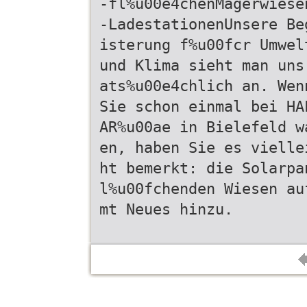
-fl%u00e4chenMagerwiese
-LadestationenUnsere Be
isterung f%u00fcr Umwel
und Klima sieht man uns
ats%u00e4chlich an. Wen
Sie schon einmal bei HA
AR%u00ae in Bielefeld w
en, haben Sie es vielle
ht bemerkt: die Solarpa
l%u00fchenden Wiesen au