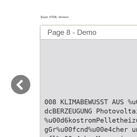
Basic HTML Version
Page 8 - Demo
008 KLIMABEWUSST AUS %u
dcBERZEUGUNG Photovolta
%u00d6kostromPelletheiz
gGr%u00fcnd%u00e4cher u