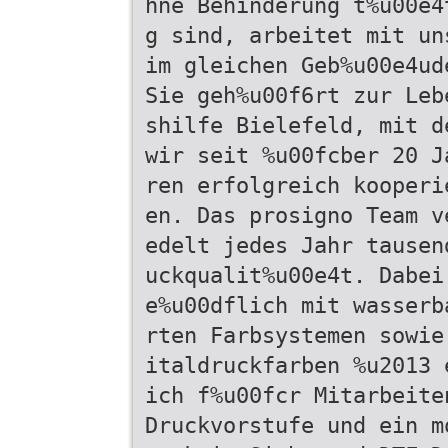
hne Behinderung t%u00e4
g sind, arbeitet mit un
im gleichen Geb%u00e4ud
Sie geh%u00f6rt zur Leb
shilfe Bielefeld, mit d
wir seit %u00fcber 20 J
ren erfolgreich kooperi
en. Das prosigno Team v
edelt jedes Jahr tausen
uckqualit%u00e4t. Dabei
e%u00dflich mit wasserb
rten Farbsystemen sowie
italdruckfarben %u2013 
ich f%u00fcr Mitarbeite
Druckvorstufe und ein m