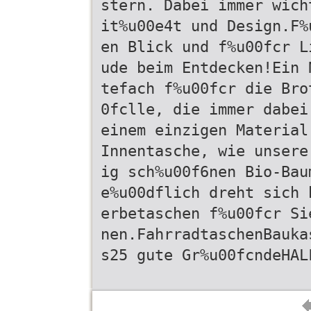
stern. Dabei immer wich
it%u00e4t und Design.F%
en Blick und f%u00fcr L
ude beim Entdecken!Ein 
tefach f%u00fcr die Bro
0fclle, die immer dabei
einem einzigen Material
Innentasche, wie unsere
ig sch%u00f6nen Bio-Bau
e%u00dflich dreht sich 
erbetaschen f%u00fcr Si
nen.FahrradtaschenBauka