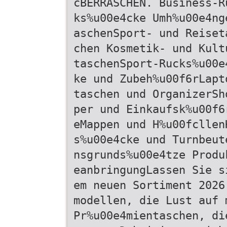
cBERRASCHEN. Business-R
ks%u00e4cke Umh%u00e4ng
aschenSport- und Reiset
chen Kosmetik- und Kult
taschenSport-Rucks%u00e
ke und Zubeh%u00f6rLapt
taschen und OrganizerSh
per und Einkaufsk%u00f6
eMappen und H%u00fcllen
s%u00e4cke und Turnbeut
nsgrunds%u00e4tze Produ
eanbringungLassen Sie s
em neuen Sortiment 2026
modellen, die Lust auf 
Pr%u00e4mientaschen, di