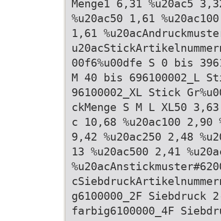
Menge1 6,31 %u20ac5 3,3
%u20ac50 1,61 %u20ac100
1,61 %u20acAndruckmuste
u20acStickArtikelnummer
00f6%u00dfe S 0 bis 396
M 40 bis 696100002_L St
96100002_XL Stick Gr%u0
ckMenge S M L XL50 3,63
c 10,68 %u20ac100 2,90 
9,42 %u20ac250 2,48 %u2
13 %u20ac500 2,41 %u20a
%u20acAnstickmuster#620
cSiebdruckArtikelnummer
g6100000_2F Siebdruck 2
farbig6100000_4F Siebdr