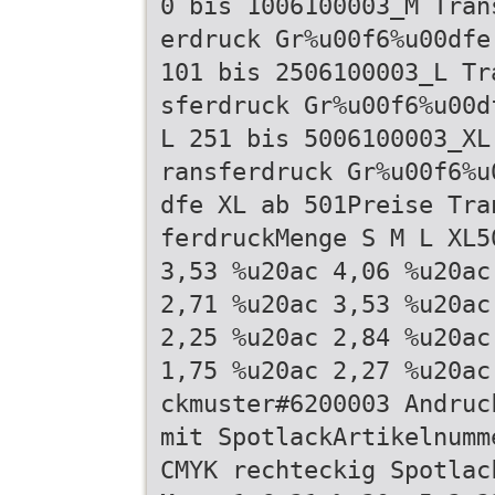
0 bis 1006100003_M Tran
erdruck Gr%u00f6%u00dfe
101 bis 2506100003_L Tr
sferdruck Gr%u00f6%u00d
L 251 bis 5006100003_XL
ransferdruck Gr%u00f6%u
dfe XL ab 501Preise Tra
ferdruckMenge S M L XL5
3,53 %u20ac 4,06 %u20ac
2,71 %u20ac 3,53 %u20ac
2,25 %u20ac 2,84 %u20ac
1,75 %u20ac 2,27 %u20ac
ckmuster#6200003 Andruc
mit SpotlackArtikelnumm
CMYK rechteckig Spotlac