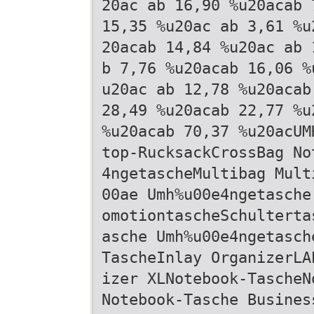
20ac ab 16,90 %u20acab 
15,35 %u20ac ab 3,61 %u
20acab 14,84 %u20ac ab 
b 7,76 %u20acab 16,06 %
u20ac ab 12,78 %u20acab
28,49 %u20acab 22,77 %u
%u20acab 70,37 %u20acUM
top-RucksackCrossBag No
4ngetascheMultibag Mult
00ae Umh%u00e4ngetasche
omotiontascheSchulterta
asche Umh%u00e4ngetasch
TascheInlay OrganizerLA
izer XLNotebook-TascheN