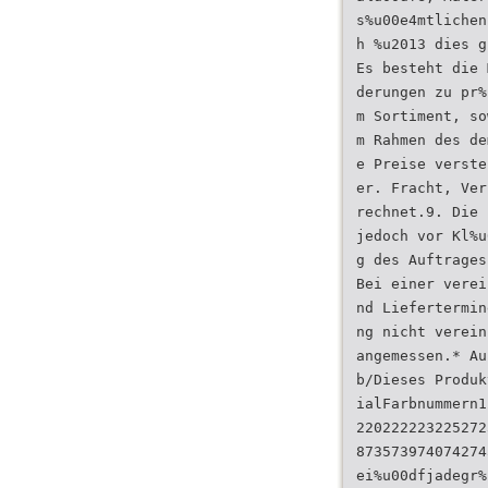
s%u00e4mtlichen
h %u2013 dies g
Es besteht die 
derungen zu pr%
m Sortiment, so
m Rahmen des de
e Preise verste
er. Fracht, Ver
rechnet.9. Die 
jedoch vor Kl%u
g des Auftrages
Bei einer verei
nd Liefertermin
ng nicht verein
angemessen.* Au
b/Dieses Produk
ialFarbnummern1
220222223225272
873573974074274
ei%u00dfjadegr%