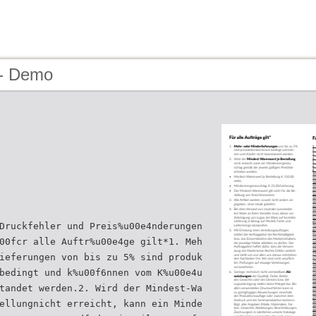
 - Demo
Druckfehler und Preis%u00e4nderungen
00fcr alle Auftr%u00e4ge gilt*1. Meh
ieferungen von bis zu 5% sind produk
bedingt und k%u00f6nnen vom K%u00e4u
tandet werden.2. Wird der Mindest-Wa
ellungnicht erreicht, kann ein Minde