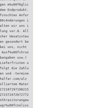
gen m%u00f6glic
dem Endprodukt.
fcnschten Anfor
00c4nderungen i
alten wir uns i
lung vor.8. All
cher Umsatzsteu
en gesondert be
bei uns, nicht
 Ausf%u00fchrun
bangaben usw.)
Lieferfristen u
folgt die Zahlu
en und -termine
halfar.com/alz
olliertem Mater
172187197198215
272372472672772
nthrazitorangew
ugr%u00fcnolivs