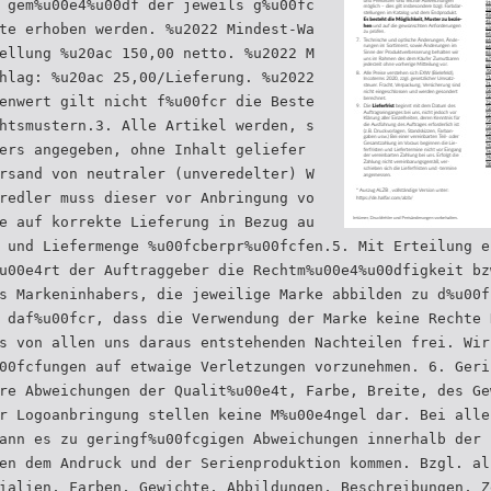
 gem%u00e4%u00df der jeweils g%u00fc
te erhoben werden. %u2022 Mindest-Wa
ellung %u20ac 150,00 netto. %u2022 M
hlag: %u20ac 25,00/Lieferung. %u2022
enwert gilt nicht f%u00fcr die Beste
htsmustern.3. Alle Artikel werden, s
ers angegeben, ohne Inhalt geliefer
rsand von neutraler (unveredelter) W
redler muss dieser vor Anbringung vo
e auf korrekte Lieferung in Bezug au
 und Liefermenge %u00fcberpr%u00fcfen.5. Mit Erteilung e
u00e4rt der Auftraggeber die Rechtm%u00e4%u00dfigkeit bz
s Markeninhabers, die jeweilige Marke abbilden zu d%u00f
 daf%u00fcr, dass die Verwendung der Marke keine Rechte 
s von allen uns daraus entstehenden Nachteilen frei. Wir
00fcfungen auf etwaige Verletzungen vorzunehmen. 6. Geri
re Abweichungen der Qualit%u00e4t, Farbe, Breite, des Ge
r Logoanbringung stellen keine M%u00e4ngel dar. Bei alle
ann es zu geringf%u00fcgigen Abweichungen innerhalb der 
en dem Andruck und der Serienproduktion kommen. Bzgl. al
ialien, Farben, Gewichte, Abbildungen, Beschreibungen, Z