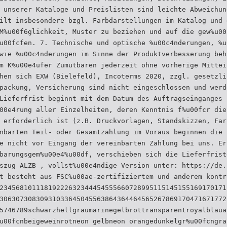
 unserer Kataloge und Preislisten sind leichte Abweichun
ilt insbesondere bzgl. Farbdarstellungen im Katalog und 
M%u00f6glichkeit, Muster zu beziehen und auf die gew%u00
u00fcfen. 7. Technische und optische %u00c4nderungen, %u
wie %u00c4nderungen im Sinne der Produktverbesserung beh
m K%u00e4ufer Zumutbaren jederzeit ohne vorherige Mittei
hen sich EXW (Bielefeld), Incoterms 2020, zzgl. gesetzli
packung, Versicherung sind nicht eingeschlossen und werd
Lieferfrist beginnt mit dem Datum des Auftragseinganges 
00e4rung aller Einzelheiten, deren Kenntnis f%u00fcr die
 erforderlich ist (z.B. Druckvorlagen, Standskizzen, Far
nbarten Teil- oder Gesamtzahlung im Voraus beginnen die 
e nicht vor Eingang der vereinbarten Zahlung bei uns. Er
barungsgem%u00e4%u00df, verschieben sich die Lieferfrist
szug ALZB , vollst%u00e4ndige Version unter: https://de.
t besteht aus FSC%u00ae-zertifiziertem und anderem kontr
23456810111819222632344454555660728995115145155169170171
30630730830931033645045563864364464565267869170471671772
5746789schwarzhellgraumarinegelbrottransparentroyalblaua
u00fcnbeigeweinrotneon gelbneon orangedunkelgr%u00fcngra