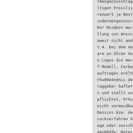
rmengenzuschlag
ltigen Preislis
renwert je Best
indermengenzusc
Der Mindest-War
llung von Ansic
oweit nicht and
t.4. Bei dem Ve
are an Ihren Ve
n Logos die War
f Modell, Farbe
auftrages erkl%
t%u00e4ndnis de
raggeber haftet
t und stellt un
pflichtet, Pr%u
nicht vermeidba
Dessins bzw. de
ruckverfahren k
age oder zwisch
a%u00dfe, Mater