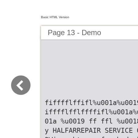
Basic HTML Version
Page 13 - Demo
fifffflffifl%u001a%u001
ifffflfflffffifl%u001a%
01a %u0019 ff ffl %u001
y HALFARREPAIR SERVICE 